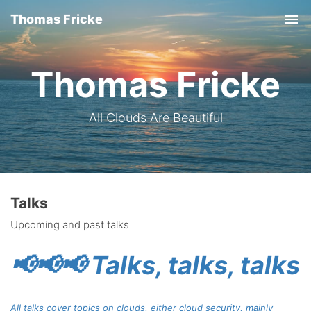
Thomas Fricke
Tog
nav
Thomas Fricke
All Clouds Are Beautiful
Talks
Upcoming and past talks
📢📢📢 Talks, talks, talks
All talks cover topics on clouds, either cloud security, mainly